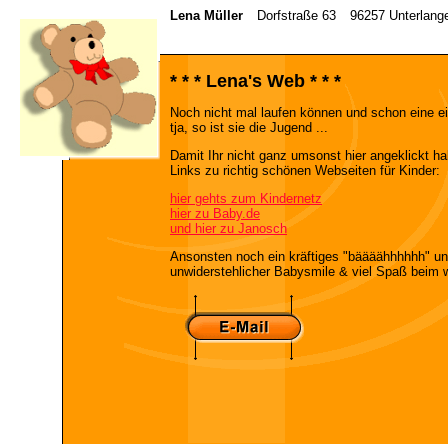
Lena Müller
Dorfstraße 63
96257 Unterlang
* * * Lena's Web * * *
Noch nicht mal laufen können und schon eine e
tja, so ist sie die Jugend ...
Damit Ihr nicht ganz umsonst hier angeklickt hab
Links zu richtig schönen Webseiten für Kinder:
hier gehts zum Kindernetz
hier zu Baby.de
und hier zu Janosch
Ansonsten noch ein kräftiges "bäääähhhhhh" un
unwiderstehlicher Babysmile & viel Spaß beim w